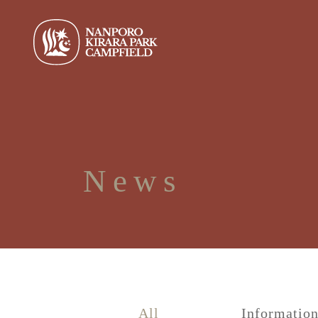
News
All
Informatio