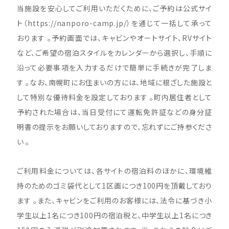
当施設を安心してご利用いただくために、ご予約は公式サイ
ト（
https://nanporo-camp.jp/
）を通じて一括して承って
おります
。予約画面では、キャビンやオートサイト、RVサイト
など、ご希望の宿泊スタイルをカレンダーから選択し、手順に
沿って必要事項を入力するだけで簡単に手続きが完了しま
す
。なお、南幌町にお住まいの方には、地域に根ざした施設と
して特別な優待料金を設定しております
。町内居住者として
予約された場合は、当日受付にて運転免許証などの身分証
明書の提示をお願いしておりますので、忘れずにご持参くださ
い
。
ご利用料金については、各サイトの宿泊料のほかに、環境維
持のためのゴミ袋代として1区画につき100円を頂戴しており
ます 。また、キャビンをご利用のお客様には、法令に基づき小
学生以上1名につき100円の宿泊税と、中学生以上1名につき