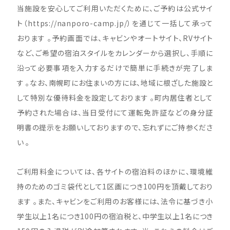
当施設を安心してご利用いただくために、ご予約は公式サイ
ト（
https://nanporo-camp.jp/
）を通じて一括して承って
おります
。予約画面では、キャビンやオートサイト、RVサイト
など、ご希望の宿泊スタイルをカレンダーから選択し、手順に
沿って必要事項を入力するだけで簡単に手続きが完了しま
す
。なお、南幌町にお住まいの方には、地域に根ざした施設と
して特別な優待料金を設定しております
。町内居住者として
予約された場合は、当日受付にて運転免許証などの身分証
明書の提示をお願いしておりますので、忘れずにご持参くださ
い
。
ご利用料金については、各サイトの宿泊料のほかに、環境維
持のためのゴミ袋代として1区画につき100円を頂戴しており
ます 。また、キャビンをご利用のお客様には、法令に基づき小
学生以上1名につき100円の宿泊税と、中学生以上1名につき